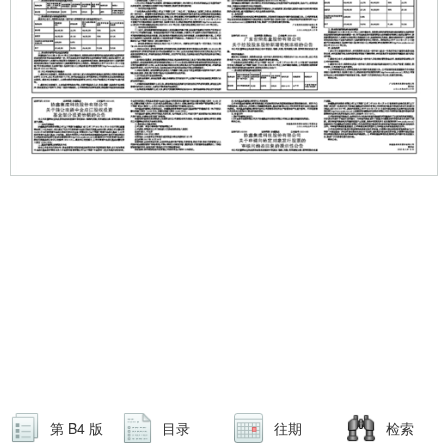
第 B4 版
目录
往期
检索