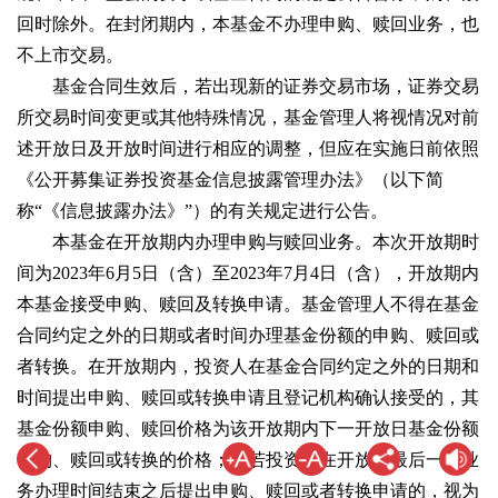
回时除外。在封闭期内，本基金不办理申购、赎回业务，也
不上市交易。
基金合同生效后，若出现新的证券交易市场，证券交易
所交易时间变更或其他特殊情况，基金管理人将视情况对前
述开放日及开放时间进行相应的调整，但应在实施日前依照
《公开募集证券投资基金信息披露管理办法》（以下简
称“《信息披露办法》”）的有关规定进行公告。
本基金在开放期内办理申购与赎回业务。本次开放期时
间为2023年6月5日（含）至2023年7月4日（含），开放期内
本基金接受申购、赎回及转换申请。基金管理人不得在基金
合同约定之外的日期或者时间办理基金份额的申购、赎回或
者转换。在开放期内，投资人在基金合同约定之外的日期和
时间提出申购、赎回或转换申请且登记机构确认接受的，其
基金份额申购、赎回价格为该开放期内下一开放日基金份额
申购、赎回或转换的价格；但若投资人在开放期最后一日业
务办理时间结束之后提出申购、赎回或者转换申请的，视为