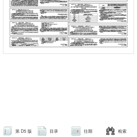
第 D5 版
目录
往期
检索