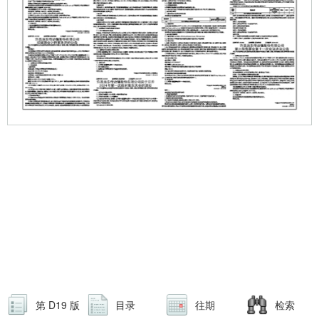
第 D19 版
目录
往期
检索