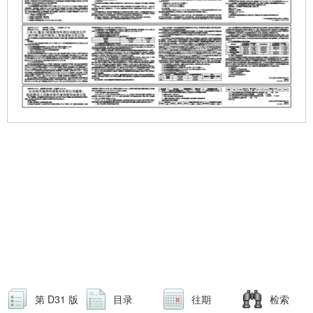
第 D31 版
目录
往期
检索