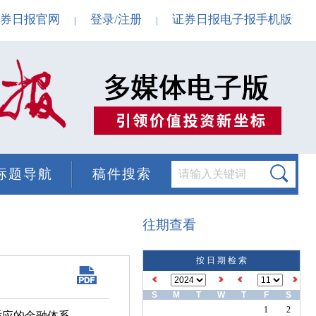
券日报官网
登录/注册
证券日报电子报手机版
|
|
标题导航
稿件搜索
往期查看
按 日 期 检 索
S
M
T
W
T
F
S
1
2
适应的金融体系