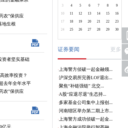
3
4
5
6
7
8
9
10
11
12
13
14
15
16
药农”保供应
17
18
19
20
21
22
23
落地生根
24
25
26
27
28
29
30
证券要闻
更多
投资者坚实基础
和高效率投资？
已超去年全年水平
药农”保供应
0亿元