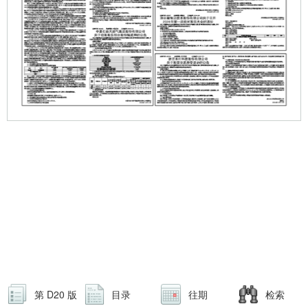
第 D20 版
目录
往期
检索