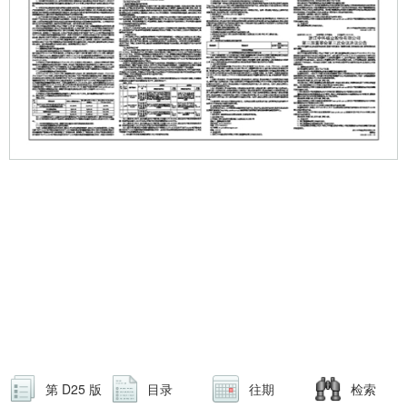
第 D25 版
目录
往期
检索