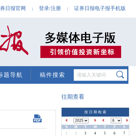
券日报官网
登录/注册
证券日报电子报手机版
|
|
标题导航
稿件搜索
往期查看
按 日 期 检 索
S
M
T
W
T
F
S
1
2
3
4
5
6
7