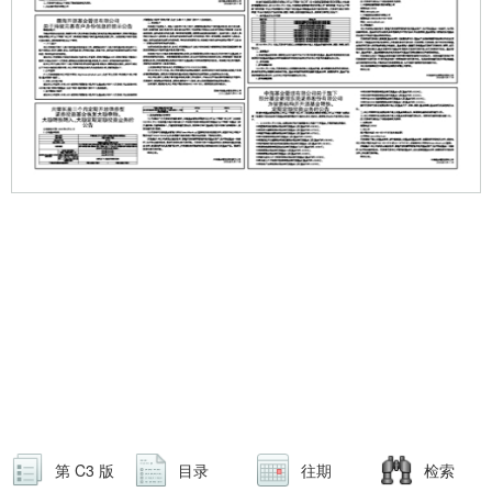
第 C3 版
目录
往期
检索