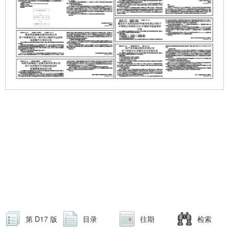
第 D17 版
目录
往期
检索