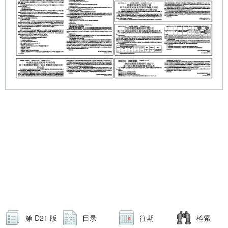
第 D21 版
目录
往期
检索