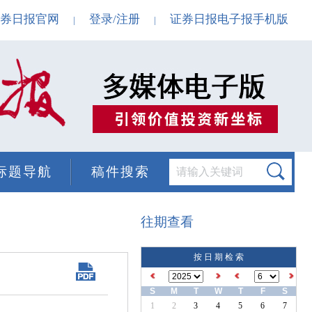
券日报官网
登录/注册
证券日报电子报手机版
|
|
标题导航
稿件搜索
往期查看
按 日 期 检 索
S
M
T
W
T
F
S
1
2
3
4
5
6
7