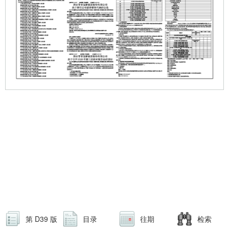
第 D39 版
目录
往期
检索