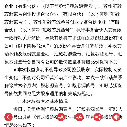
企业（有限合伙）（以下简称“汇毅芯源壹号”）、苏州汇毅
芯源贰号创业投资合伙企业（有限合伙）（以下简称“汇毅
芯源贰号”）、苏州汇毅芯源叁号创业投资合伙企业（有限
合伙）（以下简称“汇毅芯源叁号”）执行事务合伙人变更致
一致行动关系解除，导致其所持有浙江帕瓦新能源股份有限
公司（以下简称“公司”）的股份不再合并计算所致，本次变
动不触及股份数量变动，汇毅芯源壹号、汇毅芯源贰号、汇
毅芯源叁号各自持有公司的股份数量和持股比例保持不变；
● 本次权益变动不会导致公司控股股东、实际控制人发
生变化，不会对公司经营活动产生影响。本次一致行动关系
解除后六个月内汇毅芯源壹号、汇毅芯源贰号、汇毅芯源叁
号依然共同遵照大股东适用的相关减持规定。
一、本次权益变动基本情况
近日，公司收到汇毅芯源壹号、汇毅芯源贰号、汇毅芯
源叁号出具的《简式权益变动报告书》，现将有关权益变动
情况公告如下：