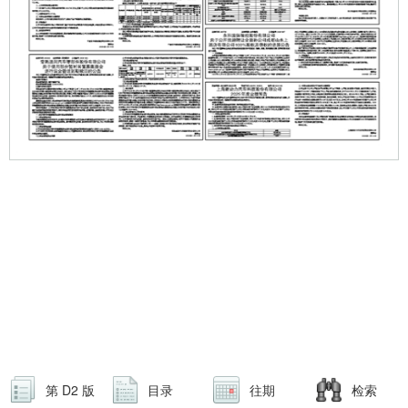
第 D2 版
目录
往期
检索