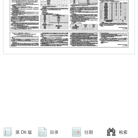
第 D6 版
目录
往期
检索