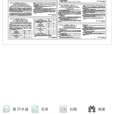
第 D19 版
目录
往期
检索