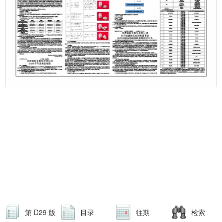
第 D29 版
目录
往期
检索