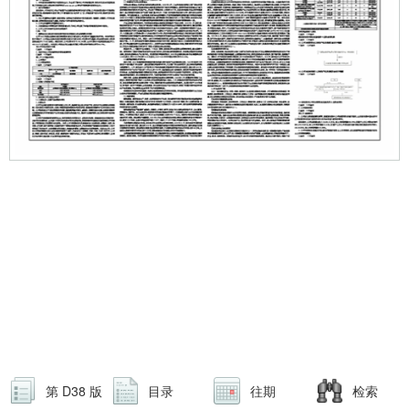
第 D38 版
目录
往期
检索