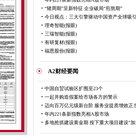
“猪周期”呈新特征 企业破局“煎熬期”
今日视点：三大引擎驱动中国资产全球吸
理奇智能(报眼)
三瑞智能(报眼)
有研复材(报眼)
福恩股份(报眼)
A2财经要闻
中国自贸试验区扩围至23个
一起并购造假案给市场各方的警示
迈向百万亿元级新台阶 服务业提质增效正
年内221条新指数亮相A股市场
多地抢抓建设黄金期 按下重大项目建设“加