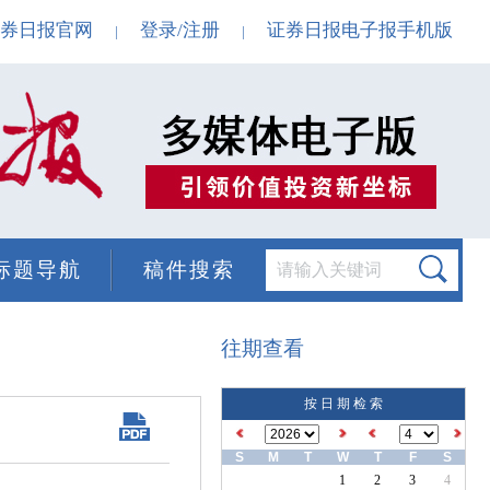
券日报官网
登录/注册
证券日报电子报手机版
|
|
标题导航
稿件搜索
往期查看
按 日 期 检 索
S
M
T
W
T
F
S
1
2
3
4