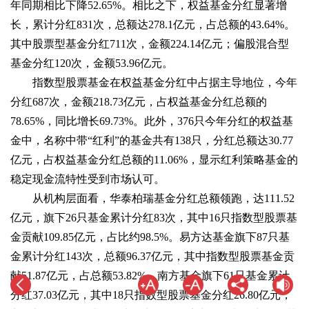
年同期相比下降52.65%。相比之下，权益基金分红显著增
长，累计分红831次，总额达278.1亿元，占总额的43.64%。
其中股票型基金分红711次，金额224.14亿元；偏股混合型
基金分红120次，金额53.96亿元。
指数型股票基金在权益基金分红中占据主导地位，今年
分红687次，金额218.73亿元，占权益基金分红总额的
78.65%，同比增长69.73%。此外，376只今年分红的权益基
金中，名称中带“红利”的基金共有138只，分红总额达30.77
亿元，占权益基金分红总额的11.06%，显示红利策略基金的
稳定现金流特性受到市场认可。
从机构层面看，华泰柏瑞基金分红总额领跑，达111.52
亿元，旗下26只基金累计分红83次，其中16只指数型股票基
金贡献109.85亿元，占比约98.5%。易方达基金旗下87只基
金累计分红143次，总额96.37亿元，其中指数型股票基金贡
献51.87亿元，占总额53.82%。南方基金旗下61只基金累计
分红37.03亿元，其中18只指数型股票基金分红26.80亿元，