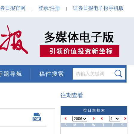
券日报官网
登录/注册
证券日报电子报手机版
|
|
标题导航
稿件搜索
往期查看
按 日 期 检 索
S
M
T
W
T
F
S