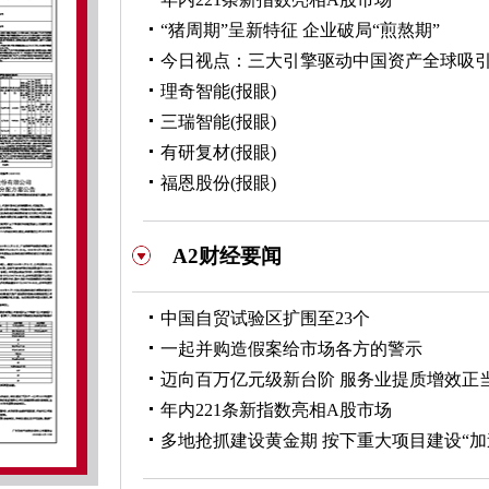
“猪周期”呈新特征 企业破局“煎熬期”
今日视点：三大引擎驱动中国资产全球吸
理奇智能(报眼)
三瑞智能(报眼)
有研复材(报眼)
福恩股份(报眼)
A2财经要闻
中国自贸试验区扩围至23个
一起并购造假案给市场各方的警示
迈向百万亿元级新台阶 服务业提质增效正
年内221条新指数亮相A股市场
多地抢抓建设黄金期 按下重大项目建设“加