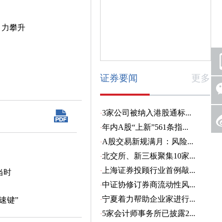
引力攀升
证券要闻
更多
当时
速键”