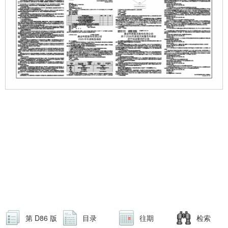
第 D86 版
目录
往期
检索